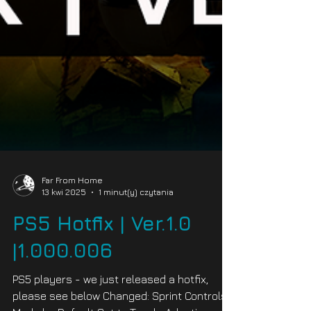
Far From Home
13 kwi 2025
1 minut(y) czytania
PS5 Hotfix | Ver.1.0
|1.000.006
PS5 players - we just released a hotfix,