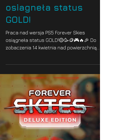
Far From Home
3 kwi 2025
1 minut(y) czytania
Forever Skies na PS5
osiagneła status
GOLD!
Praca nad wersja PS5 Forever Skies
osiągneła status GOLD!🟡🥳🪙🎮🔥🎉 Do
zobaczenia 14 kwietnia nad powierzchnią
zniszczonej ziemi! 🗓️💯🎮