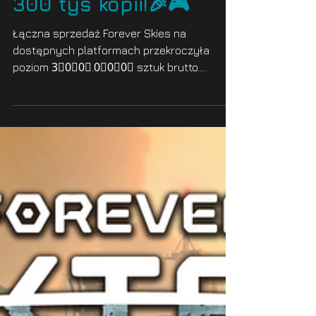
Far From Home
9 kwi 2025
1 minut(y) czytania
Sprzedaż Forever
Skies przekroczyła
300 tys kopii!🎉🎮
Łączna sprzedaż Forever Skies na
dostępnych platformach przekroczyła
poziom 3⃣0⃣0⃣.0⃣0⃣0⃣ sztuk brutto.
Dziękujemy! Jednocześnie...