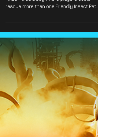
|1.000.005 - #39095
We just relased a PS5 hotfix - details below:
FIXED: Fixed a bug where players could
rescue more than one Friendly Insect Pet
Fixed a bug...