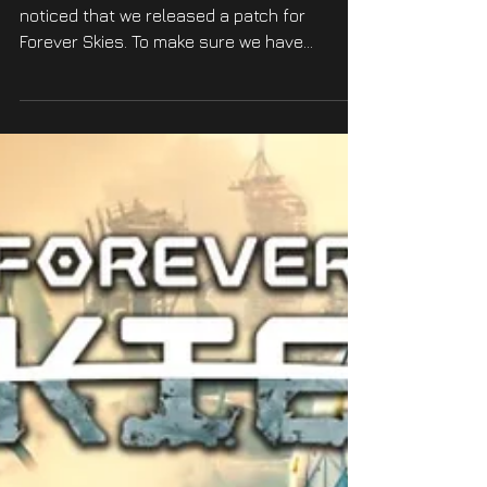
PS5 Patch 1.000.004 -
#39064
To all of our PS players - you probably
noticed that we released a patch for
Forever Skies. To make sure we have
properly communicated...