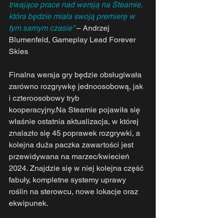
trwające prace nad wersją na Steamie, 
która będzie miała swoją premierę w 
tym samym czasie”
 – Andrzej 
Blumenfeld, Gameplay Lead Forever 
Skies
Finalna wersja gry będzie obsługiwała 
zarówno rozgrywkę jednoosobową, jak 
i czteroosobowy tryb 
kooperacyjny.Na
 Steamie pojawiła się 
właśnie ostatnia aktualizacja, w której 
znalazło się 45 poprawek rozgrywki, a 
kolejna duża paczka zawartości jest 
przewidywana na marzec/kwiecień 
2024. Znajdzie się w niej kolejna część 
fabuły, kompletne systemy uprawy 
roślin na sterowcu, nowe lokacje oraz 
ekwipunek.