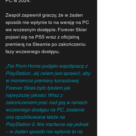
PC w 2024.
Zespół zapewnił graczy, że w żaden 
sposób nie wpłynie to na wersję na PC 
we wczesnym dostępie. Forever Skier 
pojawi się na PS5 wraz z oficjalną 
premierą na Steamie po zakończeniu 
fazy wczesnego dostępu.
„Far From Home podjęło współpracę z 
PlayStation. Jej celem jest sprawić, aby 
w momencie premiery konsolowej 
Forever Skies było tytułem jak 
najwyższej jakości. Wraz z 
zakończeniem prac nad grą w ramach 
wczesnego dostępu na PC, zostanie 
ona opublikowana także na 
PlayStation 5. Nie martwcie się jednak 
– w żaden sposób nie wpłynie to na 