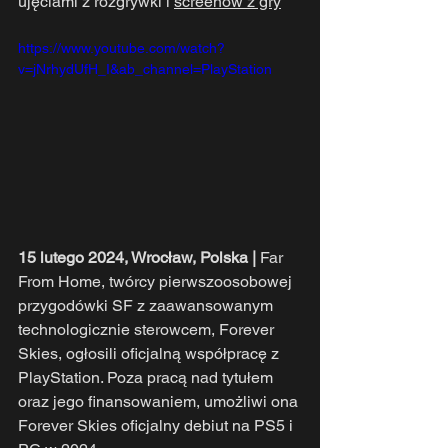
ujęciami z rozgrywki i 
screenów z gry
https://www.youtube.com/watch?
v=jNrhydUfH_I&ab_channel=PlayStation
15 lutego 2024, Wrocław, Polska | 
Far 
From Home, twórcy pierwszoosobowej 
przygodówki SF z zaawansowanym 
technologicznie sterowcem, Forever 
Skies, ogłosili oficjalną współpracę z 
PlayStation. Poza pracą nad tytułem 
oraz jego finansowaniem, umożliwi ona 
Forever Skies oficjalny debiut na PS5 i 