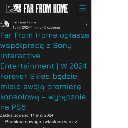
Far From Home
15 lut 2024
1 minut(y) czytania
Far From Home ogłasza
współpracę z Sony
Interactive
Entertainment | W 2024
Forever Skies będzie
miało swoją premierę
konsolową – wyłącznie
na PS5
Zaktualizowano:
11 mar 2024
Premiera nowego zwiastunu wraz z 