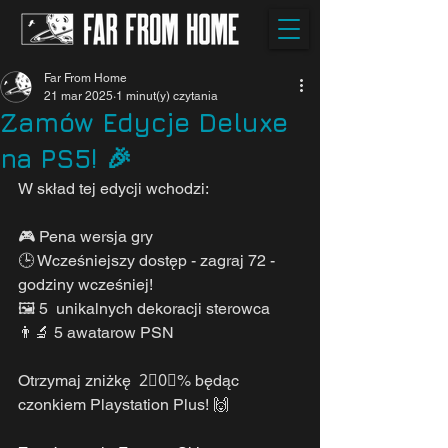
Far From Home
21 mar 2025
1 minut(y) czytania
Zamów Edycje Deluxe
na PS5! 🎉
W skład tej edycji wchodzi:
🎮 Pena wersja gry
🕒 Wcześniejszy dostęp - zagraj 72 - 
godziny wcześniej!
🖼️ 5  unikalnych dekoracji sterowca 
👨‍🔬 5 awatarow PSN
Otrzymaj zniżkę  2⃣0⃣% będąc 
czonkiem Playstation Plus! 🙌